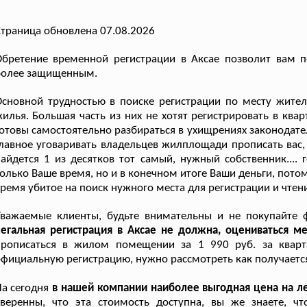
траница обновлена 07.08.2026
Обретение временной регистрации в Аксае позволит вам 
более защищенным.
сновной трудностью в поиске регистрации по месту жител
илья. Большая часть из них не хотят регистрировать в ква
отовы самостоятельно разбираться в ухищрениях законодател
лавное уговаривать владельцев жилплощади прописать вас,
айдется 1 из десятков тот самый, нужный собственник....
олько Ваше время, но и в конечном итоге Ваши деньги, пот
ремя убитое на поиск нужного места для регистрации и чтен
Уважаемые клиенты, будьте внимательны и не покупайте 
егальная регистрация в Аксае не должна, оцениваться м
прописаться в жилом помещении за 1 990 руб. за кварт
фициальную регистрацию, нужно рассмотреть как получается
а сегодня
в нашей компании наиболее выгодная цена на л
уверенны, что эта стоимость доступна, вы же знаете,