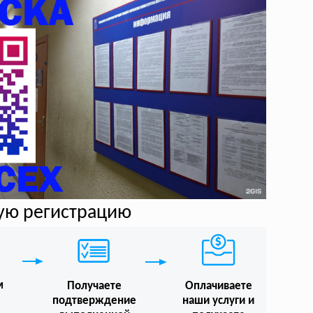
ную регистрацию
м
Получаете
Оплачиваете
подтверждение
наши услуги и