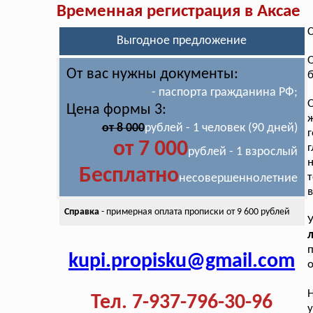
Временная регистрация в Аксае
С
Выгодное предложение
От вас нужны документы:
- паспорта гражданина РФ;
О
Цена формы 3:
ж
от 8 000
рублей - 1 человек (90 дней)
г
от 7 000
г
рублей - 1 взрослый
н
Бесплатно
т
несовершеннолетние
в
Справка
- примерная оплата
прописки от 9 600 рублей
л
kupi.propisku@gmail.com
о
Н
Тел. 7-937-796-30-96