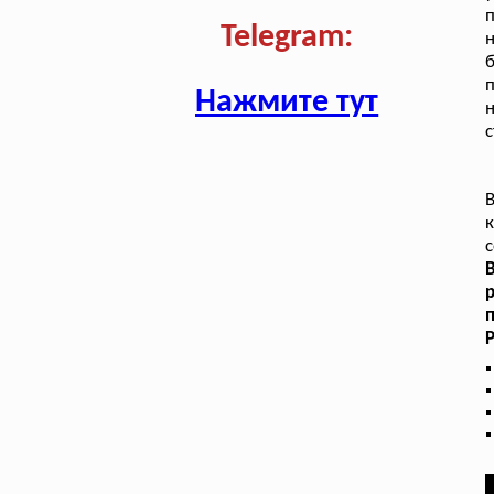
п
Telegram:
п
Нажмите тут
н
с
к
с
р
п