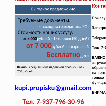
Конта
Выгодное предложение
Пожалуй
Требуемые документы:
- паспорта гражданина РФ;
Электр
Стоимость наших услугу:
Telegra
от 8 000
рублей - 1 человек (90 дней)
от 7 000
рублей - 1 взрослый
Тел: 7-
Бесплатно
дети
ВАЖНО
загруж
Важно
- средняя цена
надежной
прописки от 9
обращен
700 рублей
на конт
только
функцио
kupi.propisku@gmail.com
ВНИМАНИ
Тел. 7-937-796-30-96